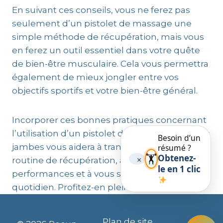
En suivant ces conseils, vous ne ferez pas
seulement d’un pistolet de massage une
simple méthode de récupération, mais vous
en ferez un outil essentiel dans votre quête
de bien-être musculaire. Cela vous permettra
également de mieux jongler entre vos
objectifs sportifs et votre bien-être général.
Incorporer ces bonnes pratiques concernant
l’utilisation d’un pistolet de massage pour vos
Besoin d’un
jambes vous aidera à transformer votre
résumé ?
🏋️
Obtenez-
×
routine de récupération, à améliorer vos
le en 1 clic
performances et à vous sentir mieux au
quotidien. Profitez-en pleinement !
Plan de site